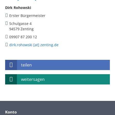
Dirk Rohowski
Erster Bürgermeister
Schulgasse 4
94579 Zenting
09907 87 200 12
dirk.rohowski [at] zenting.de
teilen
weitersagen
Konto