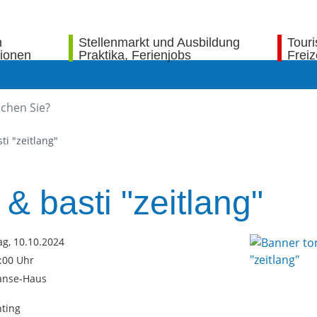
n
Stellenmarkt und Ausbildung
Tour
tionen
Praktika, Ferienjobs
Freiz
ti "zeitlang"
 & basti "zeitlang"
g, 10.10.2024
2:00 Uhr
anse-Haus
1
ting