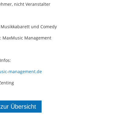
ehmer, nicht Veranstalter
s Musikkabarett und Comedy
er: MaxMusic Management
Infos:
sic-management.de
Zenting
 zur Übersicht