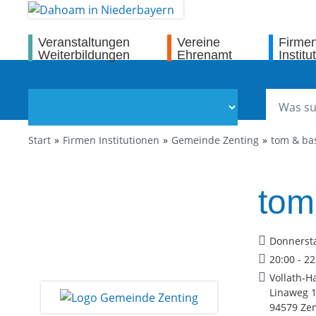
Veranstaltungen
Vereine
Firme
Weiterbildungen
Ehrenamt
Institu
Start
Firmen Institutionen
Gemeinde Zenting
tom & bas
tom
Donnersta
20:00 - 2
Vollath-H
Linaweg 
94579 Zen