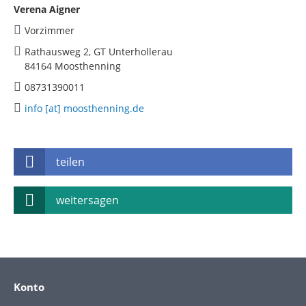
Verena Aigner
Vorzimmer
Rathausweg 2, GT Unterhollerau
84164 Moosthenning
08731390011
info [at] moosthenning.de
teilen
weitersagen
Konto