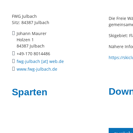
FWG Julbach
Die Freie W
Sitz: 84387 Julbach
gemeinsame 
Johann Maurer
Skigebiet: F
Holzen 1
84387 Julbach
Nähere Info
+49-170 8014486
https://ski
fwg-julbach [at] web.de
www.fwg-julbach.de
Downl
Sparten