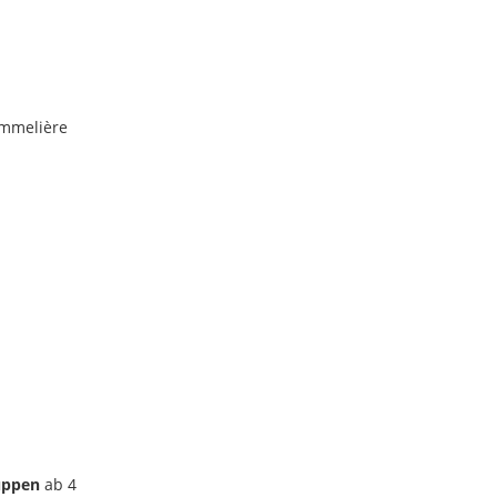
ommelière
uppen
ab 4