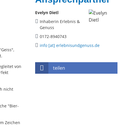
Evelyn Dietl
Inhaberin Erlebnis &
Genuss
0172-8940743
info [at] erlebnisundgenuss.de
"Geiss",
t.
gleitet von
teilen
rfekt
h nicht
che "Bier-
im Zeichen