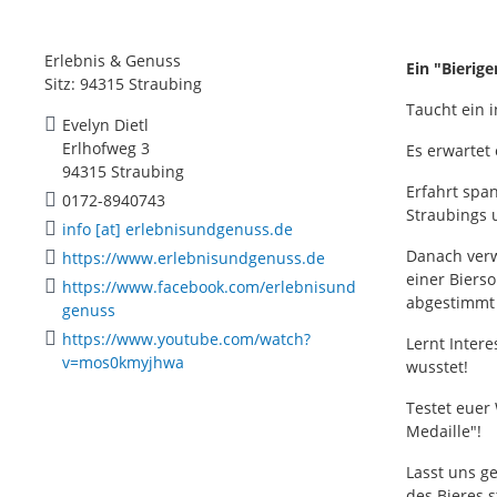
Erlebnis & Genuss
Ein "Bierig
Sitz: 94315 Straubing
Taucht ein i
Evelyn Dietl
Erlhofweg 3
Es erwartet
94315 Straubing
Erfahrt spa
0172-8940743
Straubings u
info [at] erlebnisundgenuss.de
Danach verw
https://www.erlebnisundgenuss.de
einer Bierso
https://www.facebook.com/erlebnisund
abgestimmt
genuss
https://www.youtube.com/watch?
Lernt Intere
v=mos0kmyjhwa
wusstet!
Testet euer
Medaille"!
Lasst uns g
des Bieres s