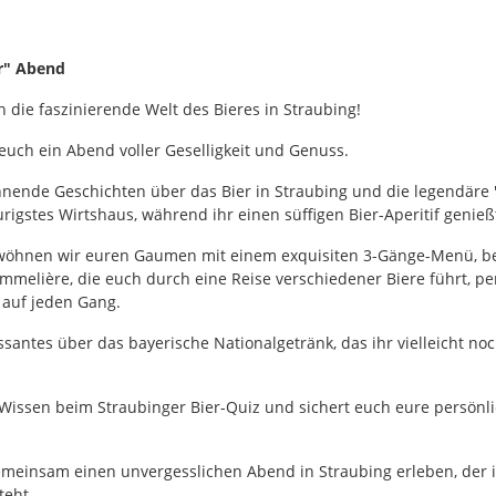
er" Abend
n die faszinierende Welt des Bieres in Straubing!
 euch ein Abend voller Geselligkeit und Genuss.
nnende Geschichten über das Bier in Straubing und die legendäre 
rigstes Wirtshaus, während ihr einen süffigen Bier-Aperitif genieß
öhnen wir euren Gaumen mit einem exquisiten 3-Gänge-Menü, be
mmelière, die euch durch eine Reise verschiedener Biere führt, pe
 auf jeden Gang.
ssantes über das bayerische Nationalgetränk, das ihr vielleicht noc
 Wissen beim Straubinger Bier-Quiz und sichert euch eure persönli
emeinsam einen unvergesslichen Abend in Straubing erleben, der 
teht.