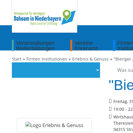
Veranstaltungen
Vereine
Firme
Weiterbildungen
Ehrenamt
Institu
Start
Firmen Institutionen
Erlebnis & Genuss
"Bieriger
"Bi
Freitag, 3
19:00 - 2
Wirtshaus
Theresien
94315 Str