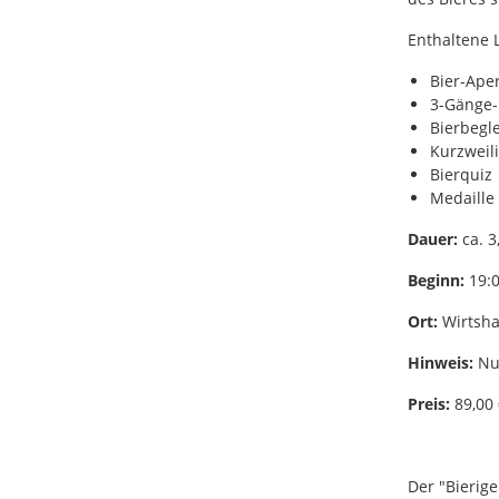
Enthaltene 
Bier-Aper
3-Gänge
Bierbegl
Kurzweil
Bierquiz
Medaille 
Dauer:
ca. 3
Beginn:
19:0
Ort:
Wirtsha
Hinweis:
Nur
Preis:
89,00 
Der "Bierig