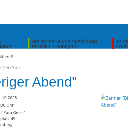
n
Stellenmarkt und Ausbildung
Tour
tionen
Praktika, Ferienjobs
Freiz
 Abend"
eriger Abend"
1.10.2025
2:30 Uhr
 "Zum Geiss"
platz 49
aubing