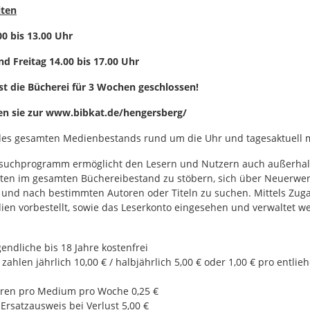
iten
0 bis 13.00 Uhr
d Freitag 14.00 bis 17.00 Uhr
st die Bücherei für 3 Wochen geschlossen!
en sie zur www.bibkat.de/hengersberg/
es gesamten Medienbestands rund um die Uhr und tagesaktuell mi
suchprogramm ermöglicht den Lesern und Nutzern auch außerhal
ten im gesamten Büchereibestand zu stöbern, sich über Neuerwe
 und nach bestimmten Autoren oder Titeln zu suchen. Mittels Zu
en vorbestellt, sowie das Leserkonto eingesehen und verwaltet w
endliche bis 18 Jahre kostenfrei
ahlen jährlich 10,00 € / halbjährlich 5,00 € oder 1,00 € pro entlie
en pro Medium pro Woche 0,25 €
Ersatzausweis bei Verlust 5,00 €