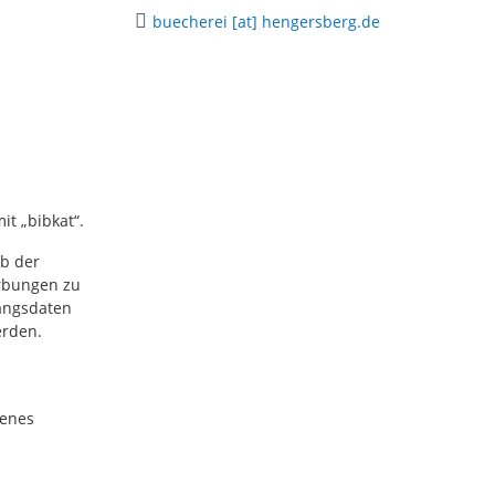
buecherei [at] hengersberg.de
t „bibkat“.
b der
rbungen zu
gangsdaten
erden.
henes