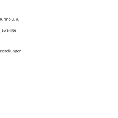
durino u. a.
 jeweilige
usstellungen