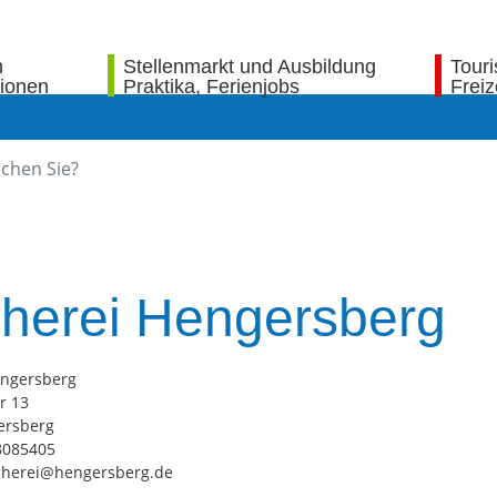
n
Stellenmarkt und Ausbildung
Tour
tionen
Praktika, Ferienjobs
Freiz
herei Hengersberg
engersberg
 Ohewehr 13
91 Hengersberg
: 09901 8085405
 buecherei@hengersberg.de