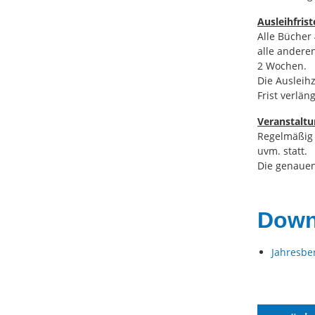
Ausleihfris
Alle Bücher
alle anderen
2 Wochen.
Die Ausleihz
Frist verlän
Veranstalt
Regelmäßig 
uvm. statt.
Die genaue
Downl
Jahresbe