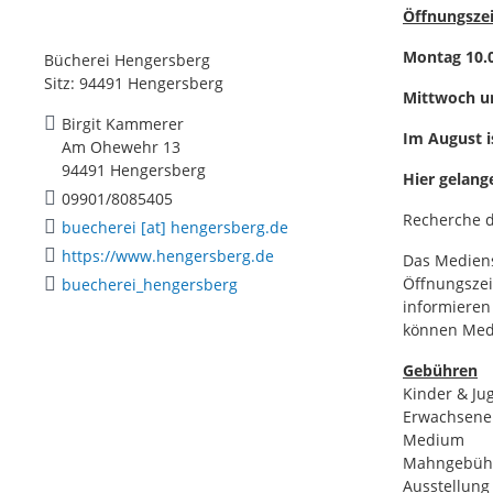
Öffnungsze
Montag 10.0
Bücherei Hengersberg
Sitz: 94491 Hengersberg
Mittwoch un
Birgit Kammerer
Im August i
Am Ohewehr 13
94491 Hengersberg
Hier gelang
09901/8085405
Recherche d
buecherei [at] hengersberg.de
https://www.hengersberg.de
Das Medien
Öffnungszei
buecherei_hengersberg
informieren
können Medi
Gebühren
Kinder & Jug
Erwachsene z
Medium
Mahngebühr
Ausstellung 