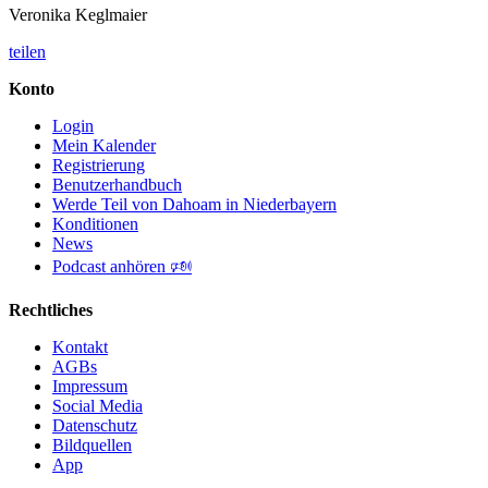
Veronika Keglmaier
teilen
Konto
Login
Mein Kalender
Registrierung
Benutzerhandbuch
Werde Teil von Dahoam in Niederbayern
Konditionen
News
Podcast anhören 🕬
Rechtliches
Kontakt
AGBs
Impressum
Social Media
Datenschutz
Bildquellen
App