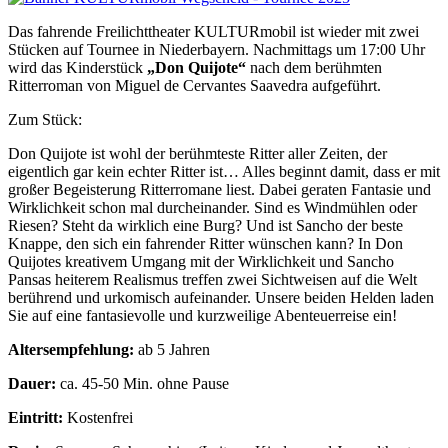
Das fahrende Freilichttheater KULTURmobil ist wieder mit zwei
Stücken auf Tournee in Niederbayern. Nachmittags um 17:00 Uhr
wird das Kinderstück
„Don Quijote“
nach dem berühmten
Ritterroman von Miguel de Cervantes Saavedra aufgeführt.
Zum Stück:
Don Quijote ist wohl der berühmteste Ritter aller Zeiten, der
eigentlich gar kein echter Ritter ist… Alles beginnt damit, dass er mit
großer Begeisterung Ritterromane liest. Dabei geraten Fantasie und
Wirklichkeit schon mal durcheinander. Sind es Windmühlen oder
Riesen? Steht da wirklich eine Burg? Und ist Sancho der beste
Knappe, den sich ein fahrender Ritter wünschen kann? In Don
Quijotes kreativem Umgang mit der Wirklichkeit und Sancho
Pansas heiterem Realismus treffen zwei Sichtweisen auf die Welt
berührend und urkomisch aufeinander. Unsere beiden Helden laden
Sie auf eine fantasievolle und kurzweilige Abenteuerreise ein!
Altersempfehlung:
ab 5 Jahren
Dauer:
ca. 45-50 Min. ohne Pause
Eintritt:
Kostenfrei