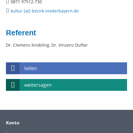
0871 97512-730
kultur [at] bezirk-niederbayern.de
Referent
Dr. Clemens Knobling, Dr. Vinzenz Dufter
teilen
weitersagen
Konto