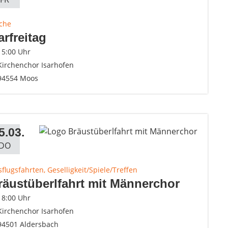
rche
arfreitag
15:00 Uhr
Kirchenchor Isarhofen
94554 Moos
5.03.
DO
flugsfahrten, Geselligkeit/Spiele/Treffen
räustüberlfahrt mit Männerchor
18:00 Uhr
Kirchenchor Isarhofen
94501 Aldersbach