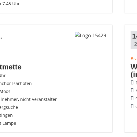
n 7.45 Uhr
.
1
2
Br
tmette
W
(
Uhr
nchor Isarhofen
 Moos
ilnehmer, nicht Veranstalter
ergsuche
singen
s Lampe