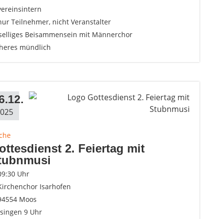
vereinsintern
nur Teilnehmer, nicht Veranstalter
selliges Beisammensein mit Männerchor
heres mündlich
6.12.
025
rche
ottesdienst 2. Feiertag mit
tubnmusi
09:30 Uhr
Kirchenchor Isarhofen
94554 Moos
nsingen 9 Uhr