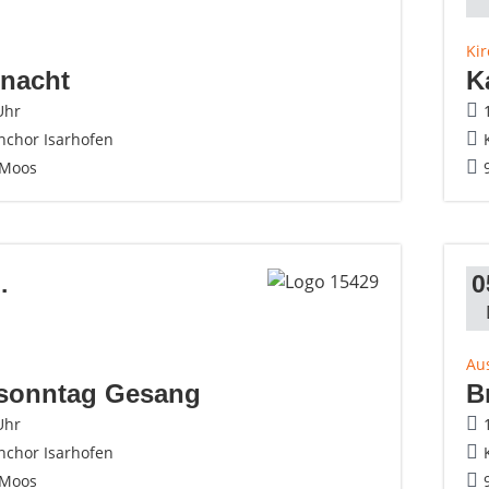
Ki
rnacht
K
Uhr
nchor Isarhofen
 Moos
.
0
Aus
sonntag Gesang
B
Uhr
nchor Isarhofen
 Moos