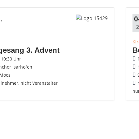
.
0
2
Ki
gesang 3. Advent
B
- 10:30 Uhr
nchor Isarhofen
 Moos
ilnehmer, nicht Veranstalter
nu