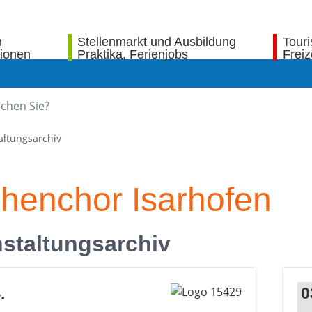
n
Stellenmarkt und Ausbildung
Tour
tionen
Praktika, Ferienjobs
Freiz
altungsarchiv
chenchor Isarhofen
staltungsarchiv
.
0