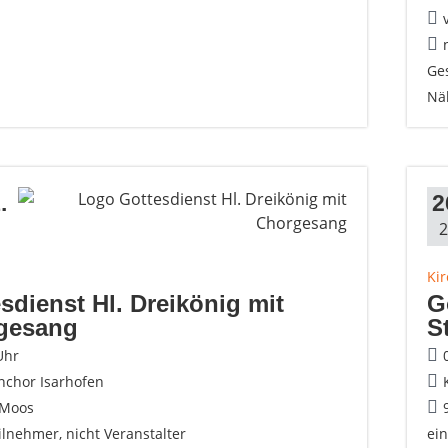
Ge
Nä
.
2
2
Ki
sdienst Hl. Dreikönig mit
G
gesang
S
Uhr
nchor Isarhofen
 Moos
ilnehmer, nicht Veranstalter
ei