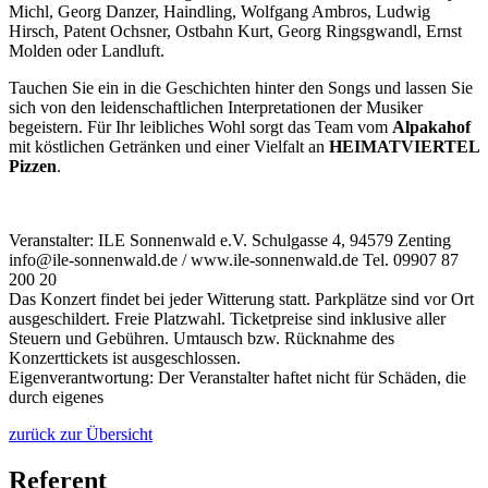
Michl, Georg Danzer, Haindling, Wolfgang Ambros, Ludwig
Hirsch, Patent Ochsner, Ostbahn Kurt, Georg Ringsgwandl, Ernst
Molden oder Landluft.
Tauchen Sie ein in die Geschichten hinter den Songs und lassen Sie
sich von den leidenschaftlichen Interpretationen der Musiker
begeistern. Für Ihr leibliches Wohl sorgt das Team vom
Alpakahof
mit köstlichen Getränken und einer Vielfalt an
HEIMATVIERTEL
Pizzen
.
Veranstalter: ILE Sonnenwald e.V. Schulgasse 4, 94579 Zenting
info@ile-sonnenwald.de / www.ile-sonnenwald.de Tel. 09907 87
200 20
Das Konzert findet bei jeder Witterung statt. Parkplätze sind vor Ort
ausgeschildert. Freie Platzwahl. Ticketpreise sind inklusive aller
Steuern und Gebühren. Umtausch bzw. Rücknahme des
Konzerttickets ist ausgeschlossen.
Eigenverantwortung: Der Veranstalter haftet nicht für Schäden, die
durch eigenes
zurück zur Übersicht
Referent