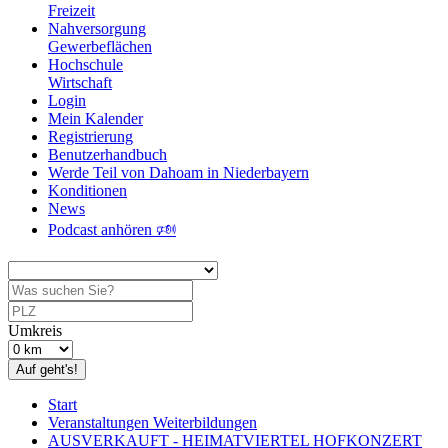
Freizeit
Nahversorgung
Gewerbeflächen
Hochschule
Wirtschaft
Login
Mein Kalender
Registrierung
Benutzerhandbuch
Werde Teil von Dahoam in Niederbayern
Konditionen
News
Podcast anhören 🕬
Umkreis
Auf geht's!
Start
Veranstaltungen Weiterbildungen
AUSVERKAUFT - HEIMATVIERTEL HOFKONZERT