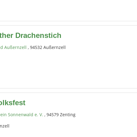
ther Drachenstich
d Außernzell
, 94532 Außernzell
olksfest
rein Sonnenwald e. V.
, 94579 Zenting
nzell