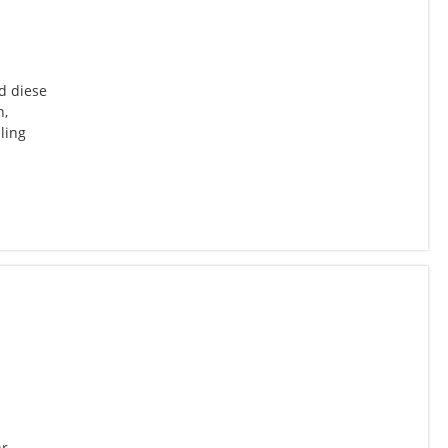
d diese
n,
ling
hr