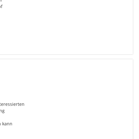
pf
teressierten
ing
h kann