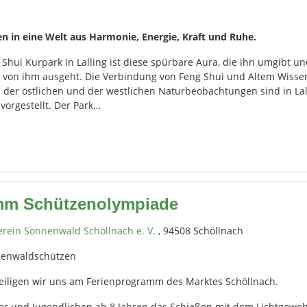
en in eine Welt aus Harmonie, Energie, Kraft und Ruhe.
hui Kurpark in Lalling ist diese spürbare Aura, die ihn umgibt un
e von ihm ausgeht. Die Verbindung von Feng Shui und Altem Wisse
 der östlichen und der westlichen Naturbeobachtungen sind in Lal
vorgestellt. Der Park…
mm Schützenolympiade
rein Sonnenwald Schöllnach e. V.
, 94508 Schöllnach
nenwaldschützen
teiligen wir uns am Ferienprogramm des Marktes Schöllnach.
der und Jugendlichen ab 8 Jahren das Schießen mit dem Lichtgewe