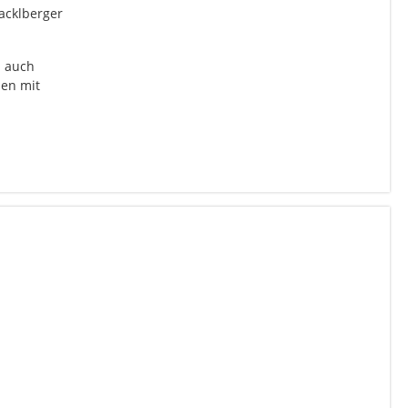
Hacklberger
m auch
en mit