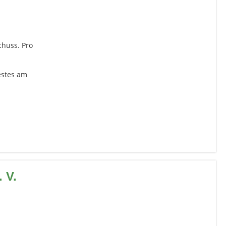
chuss. Pro
estes am
 V.