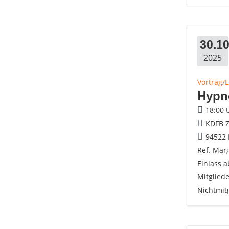
30.10
2025
Vortrag/
Hypn
18:00 
KDFB Z
94522 
Ref. Marg
Einlass a
Mitgliede
Nichtmitg