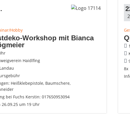
.
2
2
minar/Hobby
Ge
stdeko-Workshop mit Bianca
Q
ögmeier
Uhr
weigverein Haidlfing
 Landau
8x
ursgebühr
In
ngen: Heißklebepistole, Baumschere,
hneider
g bei Fuchs Kerstin: 017650953094
n 26.09.25 um 19 Uhr