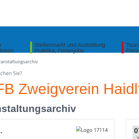
n
Stellenmarkt und Ausbildung
Tour
tionen
Praktika, Ferienjobs
Freiz
ranstaltungsarchiv
B Zweigverein Haidl
staltungsarchiv
.
0
2