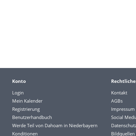
Konto
Rechtliche
Login
Kontakt
Mein Kalender
AGBs
Registrierung
Impressum
Benutzerhandbuch
Social Medi
Werde Teil von Dahoam in Niederbayern
Datenschut
Konditionen
Bildquellen