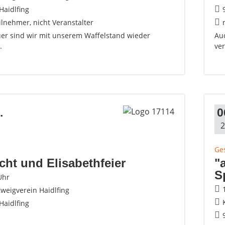
Haidlfing
ilnehmer, nicht Veranstalter
er sind wir mit unserem Waffelstand wieder
Au
.
ver
.
0
2
Ges
ht und Elisabethfeier
"
S
Uhr
weigverein Haidlfing
Haidlfing