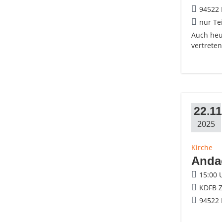
94522 
nur Te
Auch heu
vertreten
22.11
2025
Kirche
Andac
15:00 
KDFB Z
94522 