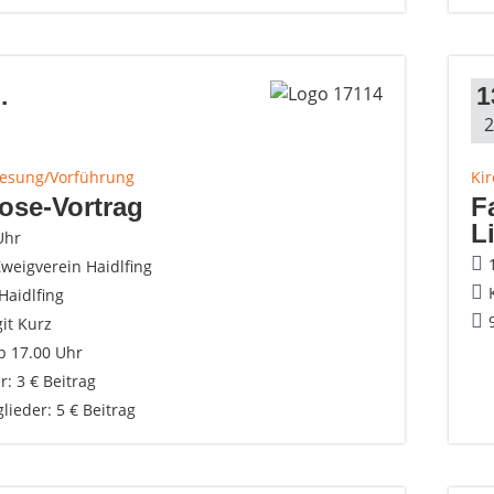
.
1
2
Lesung/Vorführung
Ki
ose-Vortrag
F
L
Uhr
weigverein Haidlfing
Haidlfing
it Kurz
b 17.00 Uhr
r: 3 € Beitrag
lieder: 5 € Beitrag