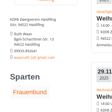
Geselligk
Weihn
KDFB Zweigverein Haidlfing
Sitz: 94522 Haidlfing
14:00 
KDFB Z
Ruth Waas
94522 
Bgm-Schachtner-Str. 13
94522 Haidlfing
Anmeldun
09933-892641
waasruth [at] gmail.com
29.11
Sparten
2025
Weihnac
Frauenbund
Weih
18:00 
KDFB Z