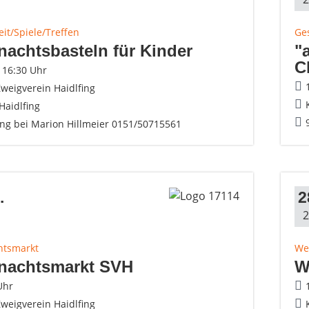
eit/Spiele/Treffen
Ges
achtsbasteln für Kinder
"
C
- 16:30 Uhr
weigverein Haidlfing
Haidlfing
g bei Marion Hillmeier 0151/50715561
.
2
2
htsmarkt
We
nachtsmarkt SVH
W
Uhr
weigverein Haidlfing