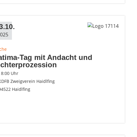
3.10.
025
rche
atima-Tag mit Andacht und
ichterprozession
18:00 Uhr
KDFB Zweigverein Haidlfing
94522 Haidlfing