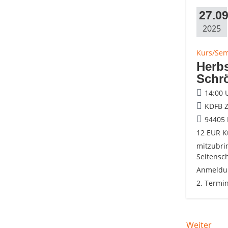
27.09
2025
Kurs/Se
Herb
Schr
14:00 
KDFB Z
94405
12 EUR K
mitzubri
Seitensc
Anmeldun
2. Termi
Weiter