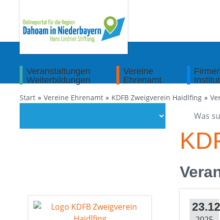
Veranstaltungen
Vereine
Firme
Weiterbildungen
Ehrenamt
Institu
Start
Vereine Ehrenamt
KDFB Zweigverein Haidlfing
Ve
KDF
Veran
23.12
2025