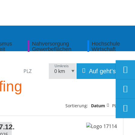
ismus
Nahversorgung
Hochschule
eit
Gewerbeflächen
Wirtschaft
Umkreis
Auf geht's!
fing
Sortierung:
Datum
PLZ
7.12.
025