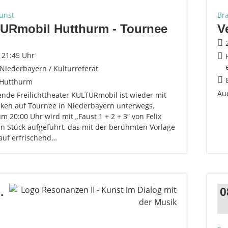
unst
Br
URmobil Hutthurm - Tournee
V
- 21:45 Uhr
 Niederbayern / Kulturreferat
 Hutthurm
Au
ende Freilichttheater KULTURmobil ist wieder mit
cken auf Tournee in Niederbayern unterwegs.
 20:00 Uhr wird mit „Faust 1 + 2 + 3“ von Felix
in Stück aufgeführt, das mit der berühmten Vorlage
auf erfrischend…
.
0