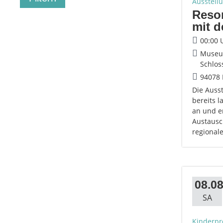
Ausstell
Reson
mit d
00:00 
Museum
Schlos
94078 
Die Ausst
bereits 
an und e
Austausc
regional
08.08
SA
Kinderp