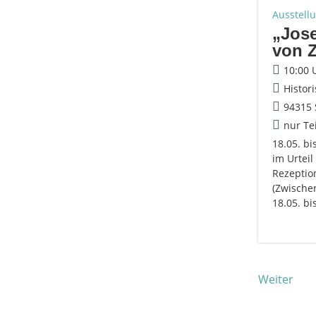
Ausstell
„Jose
von 
10:00 
Histor
94315 
nur Te
18.05. bi
im Urtei
Rezeption
(Zwische
18.05. b
Weiter