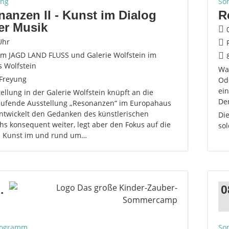
ung
So
anzen II - Kunst im Dialog
R
er Musik
Uhr
 JAGD LAND FLUSS und Galerie Wolfstein im
s Wolfstein
Wa
Freyung
Od
ein
ellung in der Galerie Wolfstein knüpft an die
De
laufende Ausstellung „Resonanzen“ im Europahaus
ntwickelt den Gedanken des künstlerischen
Die
hs konsequent weiter, legt aber den Fokus auf die
so
e Kunst im und rund um…
.
0
rogramm
So