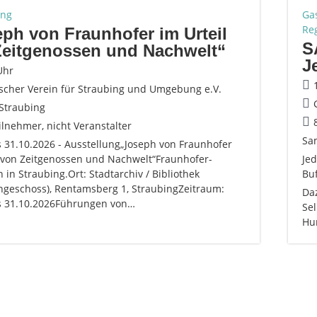
ung
Gas
Reg
ph von Fraunhofer im Urteil
S
Zeitgenossen und Nachwelt“
J
Uhr
ischer Verein für Straubing und Umgebung e.V.
Straubing
ilnehmer, nicht Veranstalter
Sa
s 31.10.2026 - Ausstellung„Joseph von Fraunhofer
l von Zeitgenossen und Nachwelt“Fraunhofer-
Jed
 in Straubing.Ort: Stadtarchiv / Bibliothek
Buf
ngeschoss), Rentamsberg 1, StraubingZeitraum:
Daz
is 31.10.2026Führungen von…
Se
Hun