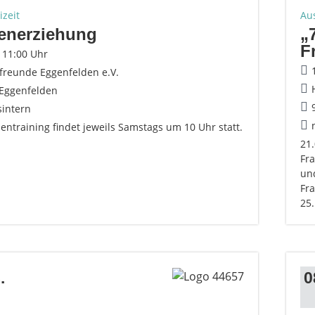
izeit
Au
enerziehung
„
F
- 11:00 Uhr
reunde Eggenfelden e.V.
Eggenfelden
sintern
entraining findet jeweils Samstags um 10 Uhr statt.
21.
Fr
un
Fra
25.
.
0