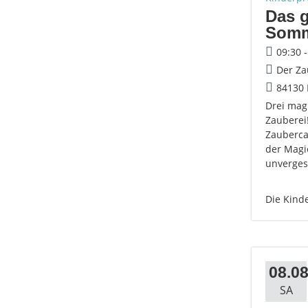
Das g
Som
09:30 
Der Za
84130 
Drei mag
Zauberei
Zauberca
der Magie
unverges
Die Kind
08.08
SA