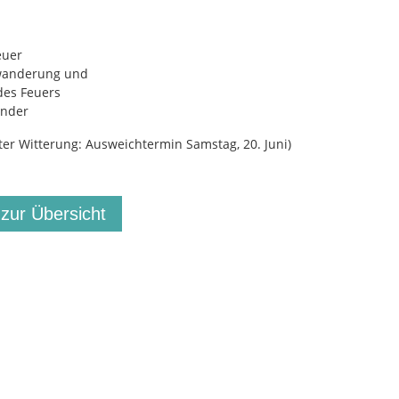
euer
lwanderung und
des Feuers
inder
ter Witterung: Ausweichtermin Samstag, 20. Juni)
 zur Übersicht