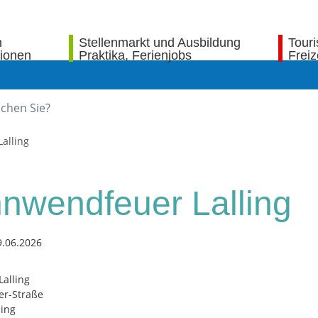
n
Stellenmarkt und Ausbildung
Tour
tionen
Praktika, Ferienjobs
Freiz
alling
nwendfeuer Lalling
9.06.2026
Lalling
er-Straße
ling