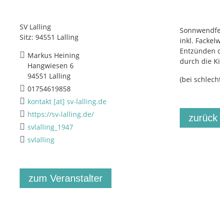
SV Lalling
Sonnwendf
Sitz: 94551 Lalling
inkl. Facke
Entzünden 
Markus Heining
durch die K
Hangwiesen 6
94551 Lalling
(bei schlech
01754619858
kontakt [at] sv-lalling.de
https://sv-lalling.de/
zurück
svlalling_1947
svlalling
zum Veranstalter