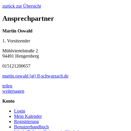
zurück zur Übersicht
Ansprechpartner
Martin Oswald
1. Vorsitzender
Mühlviertelstraße 2
94491 Hengersberg
015121200657
martin.oswald [at] ff-schwarzach.de
teilen
weitersagen
Konto
Login
Mein Kalender
Registrierung
Benutzerhandbuch